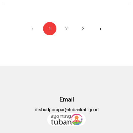
‹
1
2
3
›
Email
disbudporapar@tubankab.go.id